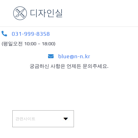
콘
텐
츠
로
031-999-8358
건
(평일오전 10:00 – 18:00)
너
뛰
blue@n-n.kr
기
궁금하신 사항은 언제든 문의주세요.